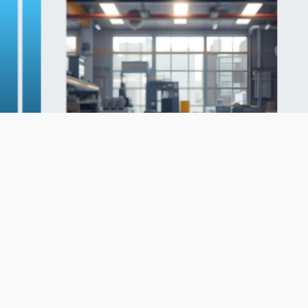
Somos una empresa con más de 20
años de experiencia
Ayudamos a la industria pesada a operar con mayor
seguridad
,
eficiencia
y